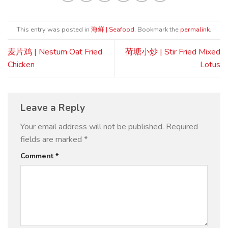
This entry was posted in
海鲜 | Seafood
. Bookmark the
permalink
.
麦片鸡 | Nestum Oat Fried
荷塘小炒 | Stir Fried Mixed
Chicken
Lotus
Leave a Reply
Your email address will not be published.
Required
fields are marked
*
Comment
*