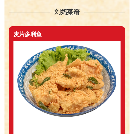
刘妈菜谱
麦片多利鱼