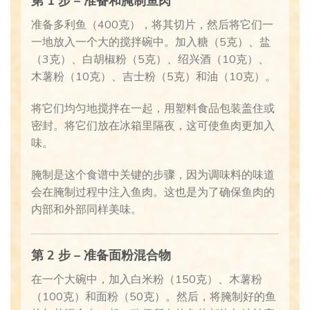
第 1 步 –
准备和腌制鱼肉
准备多利鱼（400克），将其切片，然后将它们一
一地放入一个大的搅拌碗中。加入糖（5克）、盐
（3克）、白胡椒粉（5克）、绍兴酒（
10克
）、
木薯粉（
10克
）、吉士粉（5克）和油（10克）。
将它们均匀地搅拌在一起，用塑料食品包装盖住或
密封。将它们放在冰箱里隔夜，这可使鱼肉更加入
味。
腌制是这个食谱中关键的步骤，因为调味料的味道
会在腌制过程中注入鱼肉。这也是为了确保鱼肉的
内部和外部同样美味。
第 2 步 – 准备面粉混合物
在一个大碗中，加入白米粉（150克）、木薯粉
（100克）和面粉（50克）。然后，将腌制好的鱼