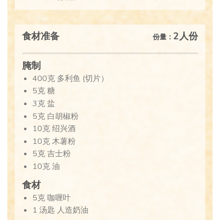
食材准备
2人份
份量：
腌制
400克 多利鱼 (切片）
5克 糖
3克 盐
5克 白胡椒粉
10克 绍兴酒
10克 木薯粉
5克 吉士粉
10克 油
食材
5克 咖喱叶
1 汤匙 人造奶油