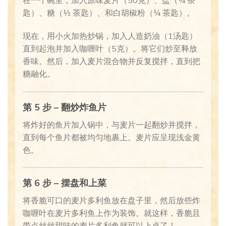
在一个碗里，加入原味麦片（50克）、盐（¼ 茶
匙）、糖（½ 茶匙）、和白胡椒粉（¼ 茶匙）。
现在，用小火加热炒锅，加入人造奶油（1汤匙）
直到起泡并加入咖喱叶（5克）。将它们炒至释放
香味。然后，加入麦片混合物并反复搅拌，直到把
糖融化。
第 5 步 – 翻炒炸鱼片
将炸好的鱼片加入锅中，与麦片一起翻炒并搅拌，
直到每个鱼片都被均匀地裹上。麦片应呈现浅金黄
色。
第 6 步 – 摆盘和上菜
将香脆可口的麦片多利鱼放在盘子里，然后放些炸
咖喱叶在麦片多利鱼上作为装饰。就这样，香脆且