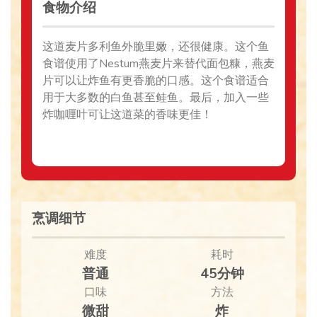
食物介绍
这道麦片多利鱼外脆里嫩，还很健康。这个鱼
食谱使用了Nestum燕麦片来替代面包糠，燕麦
片可以让炸鱼有更香脆的口感。这个食谱适合
用于大多数的白鱼甚至鲑鱼。最后，加入一些
炸咖喱叶可让这道菜的香味更佳！
烹调细节
难度
耗时
普通
45分钟
口味
方法
微甜
炸