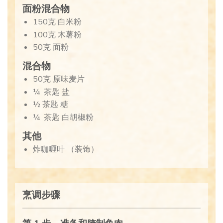
面粉混合物
150克 白米粉
100克 木薯粉
50克 面粉
混合物
50克 原味麦片
¼ 茶匙 盐
½ 茶匙 糖
¼ 茶匙 白胡椒粉
其他
炸咖喱叶 （装饰）
烹调步骤