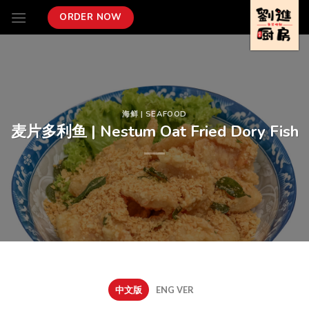
Skip
ORDER NOW
to
content
海鲜 | SEAFOOD
麦片多利鱼 | Nestum Oat Fried Dory Fish
中文版
ENG VER