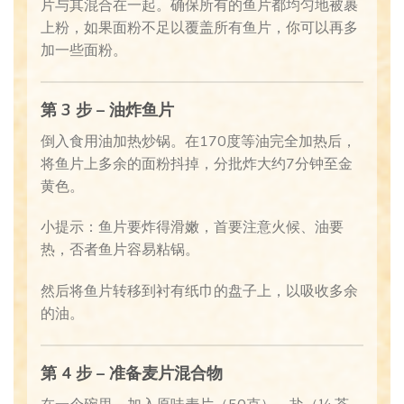
片与其混合在一起。确保所有的鱼片都均匀地被裹
上粉，如果面粉不足以覆盖所有鱼片，你可以再多
加一些面粉。
第 3 步 – 油炸鱼片
倒入食用油加热炒锅。在170度等油完全加热后，
将鱼片上多余的面粉抖掉，分批炸大约7分钟至金
黄色。
小提示：鱼片要炸得滑嫩，首要注意火候、油要
热，否者鱼片容易粘锅。
然后将鱼片转移到衬有纸巾的盘子上，以吸收多余
的油。
第 4 步 – 准备麦片混合物